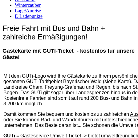
Winterzauber
Lage/Anreise
E-Ladepunkte
Freie Fahrt mit Bus und Bahn +
zahlreiche Ermäßigungen!
Gästekarte mit GUTI-Ticket - kostenlos für unsere
Gäste!
Mit dem GUTi-Logo wird Ihre Gästekarte zu Ihrem persönlich
gesamten GUTi-Tarifgebiet Bayerischer Wald (siehe Karte). Das
Landkreise Cham, Freyung-Grafenau und Regen, bis nach St.
Bogen. Das GUTi gilt sogar über Landesgrenzen hinaus in den
Kostenfreie Fahrten sind somit auf rund 200 Bus- und Bahnli
3.200 km möglich.
Damit kommen Sie bequem und kostenlos zu zahlreiche
n
Aus
oder Sie können
Rad-
und
Wandertouren
mit
unterschiedliche
unternehmen. Das Beste daran ist... Sie schonen die Umwelt 
GUTi
= Gästeservice Umwelt Ticket -> bietet umweltfreundlich