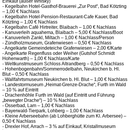
Einkauf (außer Whisky)
- Kegelbahn Hotel-Gasthof-Brauerei „Zur Post“, Bad Kötzting
– 1,00 € Nachlass
- Kegelbahn Hotel-Pension-Restaurant-Cafe Kauer, Bad
Kötzting – 1,00 € Nachlass
- Kegelbahn Café Hirtreiter, Blaibach – 1,00 € Nachlass
- Kanuverleih aquahema, Blaibach – 5,00 € Nachlass/Boot
- Kanuverleih Zankl, Miltach – 1,00 € Nachlass/Person
- Zündholzmuseum, Grafenwiesen – 0,50 € Nachlass
- Angelkarte Gemeindeteiche Grafenwiesen – 2,00 €/Karte
- Angelkarte Regenfluss oder Weiher (Gutshof Schmidt
Hohenwarth) – 1,00 € Nachlass/Karte
- Weltkunstmuseum Schloss Altrandberg – 0,50 € Nachlass
- Hohenbogenbahn/Sommerrodelbahn, Neukirchen b. Hl.
Blut – 0,50 € Nachlass
- Wallfahrtsmuseum Neukirchen b. Hl. Blut – 1,00 € Nachlass
- Landestormuseum „Heimat-Grenze-Drache“, Furth im Wald
– 10 % auf Eintritt
- Drachenhöhle Furth im Wald (auf Eintritt und Führung
„bewegter Drache“) – 10 % Nachlass
- Osserbad, Lam – 1,00 € Nachlass
- Bayerwald-Tierpark, Lohberg – 1,00 € Nachlass
- Kleine Arberseebahn (ab Lohberghütte zum Kl. Arbersee) –
0,50 € Nachlass
- Drexler Hof, Arrach – 3 % auf Einkauf, Kristallmuseum