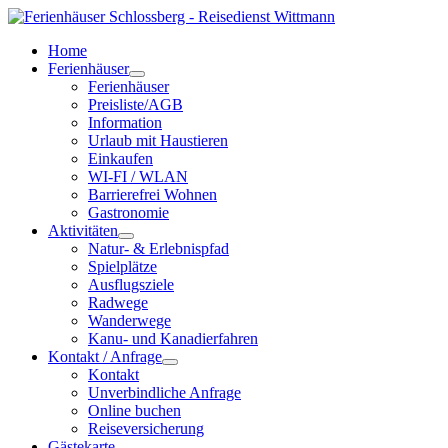
Home
Ferienhäuser
Ferienhäuser
Preisliste/AGB
Information
Urlaub mit Haustieren
Einkaufen
WI-FI / WLAN
Barrierefrei Wohnen
Gastronomie
Aktivitäten
Natur- & Erlebnispfad
Spielplätze
Ausflugsziele
Radwege
Wanderwege
Kanu- und Kanadierfahren
Kontakt / Anfrage
Kontakt
Unverbindliche Anfrage
Online buchen
Reiseversicherung
Gästekarte