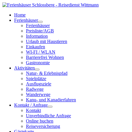
Home
Ferienhäuser
Ferienhäuser
Preisliste/AGB
Information
Urlaub mit Haustieren
Einkaufen
WI-FI / WLAN
Barrierefrei Wohnen
Gastronomie
Aktivitäten
Natur- & Erlebnispfad
Spielplätze
Ausflugsziele
Radwege
Wanderwege
Kanu- und Kanadierfahren
Kontakt / Anfrage
Kontakt
Unverbindliche Anfrage
Online buchen
Reiseversicherung
Gästekarte