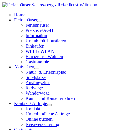
Home
Ferienhäuser
Ferienhäuser
Preisliste/AGB
Information
Urlaub mit Haustieren
Einkaufen
WI-FI / WLAN
Barrierefrei Wohnen
Gastronomie
Aktivitäten
Natur- & Erlebnispfad
Spielplätze
Ausflugsziele
Radwege
Wanderwege
Kanu- und Kanadierfahren
Kontakt / Anfrage
Kontakt
Unverbindliche Anfrage
Online buchen
Reiseversicherung
Gästekarte