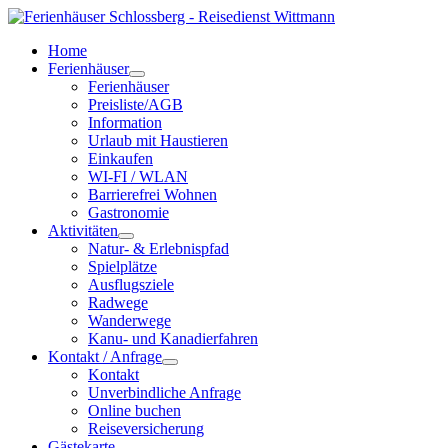
Home
Ferienhäuser
Ferienhäuser
Preisliste/AGB
Information
Urlaub mit Haustieren
Einkaufen
WI-FI / WLAN
Barrierefrei Wohnen
Gastronomie
Aktivitäten
Natur- & Erlebnispfad
Spielplätze
Ausflugsziele
Radwege
Wanderwege
Kanu- und Kanadierfahren
Kontakt / Anfrage
Kontakt
Unverbindliche Anfrage
Online buchen
Reiseversicherung
Gästekarte